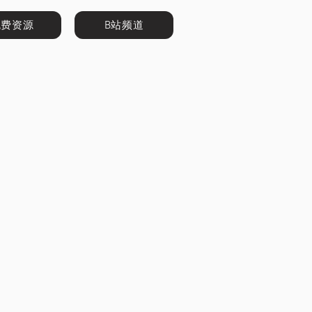
免费资源
B站频道