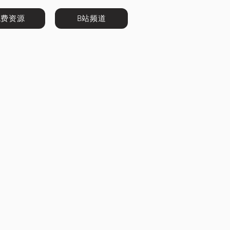
免费资源
B站频道