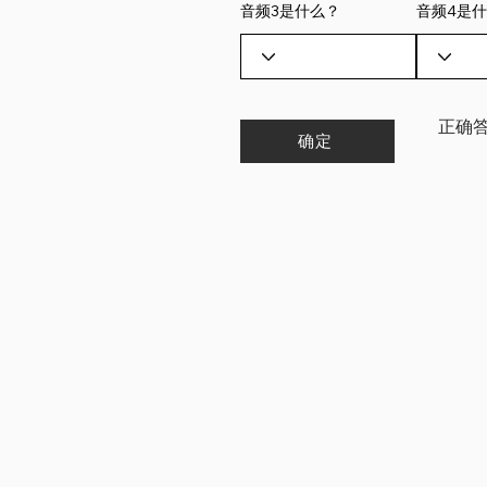
音频3是什么？
音频4是
​正确
确定